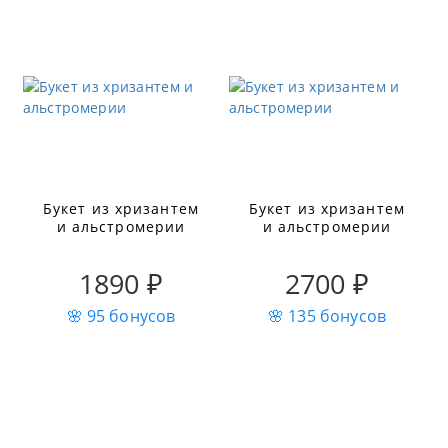
Букет из хризантем
Букет из хризантем
и альстромерии
и альстромерии
1890 ₽
2700 ₽
🌸 95 бонусов
🌸 135 бонусов