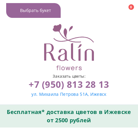
0
Выбрать букет
Заказать цветы:
+7 (950) 813 28 13
ул. Михаила Петрова 51А, Ижевск
Бесплатная* доставка цветов в Ижевске
от 2500 рублей