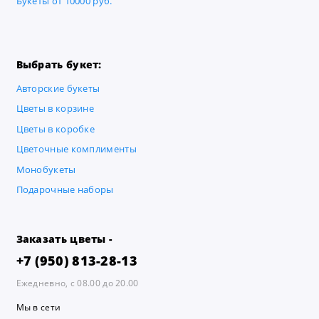
Букеты от 10000 руб.
непредсказуемость, веселье;
пион — богатство, слава, популярность;
маргаритка — приятный комплимент;
лаванда — очарование, исполнение желаний;
Выбрать букет:
орхидея — пожелание долголетия, здоровья.
Авторские букеты
Цветы с доставкой удобны тем, что вы, находясь в
Цветы в корзине
другом городе или даже в другой стране, всегда
сможете купить букет онлайн и сделать подарок
Цветы в коробке
близким людям на день рождения или
Цветочные комплименты
профессиональный праздник.
Монобукеты
Интернет-магазин цветов «Ralinflowers»
организует
Подарочные наборы
доставку цветов по любому адресу в Ижевске и
Удмуртской республике в удобное для получателя
время. Вы можете выбрать букет из нашего каталога
Заказать цветы -
или заказать цветы, оформленные по собственному
+7 (950) 813-28-13
дизайну – для этого просто оформите заявку на нашем
Ежедневно, с 08.00 до 20.00
сайте. Оплатить заказ можно как онлайн, так и
наличными курьеру.
Мы в сети