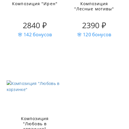
Композиция "Ирен"
Композиция
"Лесные мотивы"
2840 ₽
2390 ₽
🌸 142 бонусов
🌸 120 бонусов
Композиция
"Любовь в
корзинке"