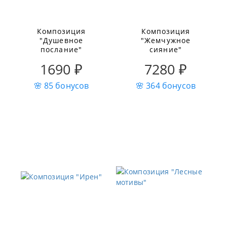
Композиция
Композиция
"Душевное
"Жемчужное
послание"
сияние"
1690 ₽
7280 ₽
🌸 85 бонусов
🌸 364 бонусов