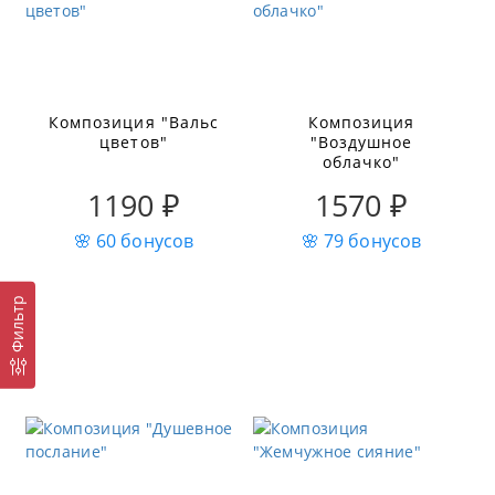
Композиция "Вальс
Композиция
цветов"
"Воздушное
облачко"
1190 ₽
1570 ₽
🌸 60 бонусов
🌸 79 бонусов
Фильтр