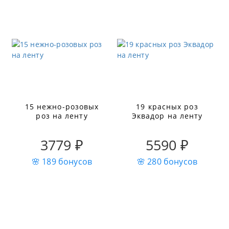
15 нежно-розовых
19 красных роз
роз на ленту
Эквадор на ленту
3779 ₽
5590 ₽
🌸 189 бонусов
🌸 280 бонусов