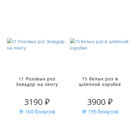
11 Розовых роз
15 белых роз в
Эквадор на ленту
шляпной коробке
3190 ₽
3900 ₽
🌸 160 бонусов
🌸 195 бонусов