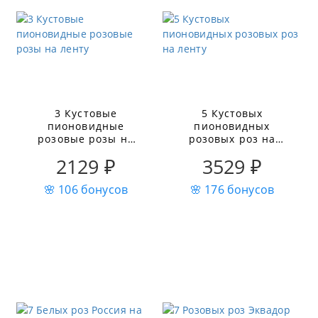
3 Кустовые
5 Кустовых
пионовидные
пионовидных
розовые розы на
розовых роз на
ленту
ленту
2129 ₽
3529 ₽
🌸 106 бонусов
🌸 176 бонусов