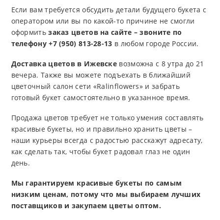
Если вам требуется обсудить детали будущего букета с
оператором или вы по какой-то причине не смогли
оформить
заказ цветов на сайте – звоните по
телефону +7 (950) 813-28-13
в любом городе России.
Доставка цветов в Ижевске
возможна с 8 утра до 21
вечера. Также вы можете подъехать в ближайший
цветочный салон сети «Ralinflowers» и забрать
готовый букет самостоятельно в указанное время.
Продажа цветов требует не только умения составлять
красивые букеты, но и правильно хранить цветы –
наши курьеры всегда с радостью расскажут адресату,
как сделать так, чтобы букет радовал глаз не один
день.
Мы гарантируем красивые букеты по самым
низким ценам, потому что мы выбираем лучших
поставщиков и закупаем цветы оптом.