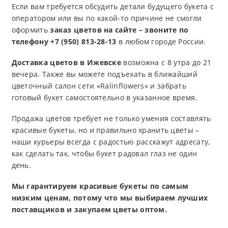
Если вам требуется обсудить детали будущего букета с
оператором или вы по какой-то причине не смогли
оформить
заказ цветов на сайте – звоните по
телефону +7 (950) 813-28-13
в любом городе России.
Доставка цветов в Ижевске
возможна с 8 утра до 21
вечера. Также вы можете подъехать в ближайший
цветочный салон сети «Ralinflowers» и забрать
готовый букет самостоятельно в указанное время.
Продажа цветов требует не только умения составлять
красивые букеты, но и правильно хранить цветы –
наши курьеры всегда с радостью расскажут адресату,
как сделать так, чтобы букет радовал глаз не один
день.
Мы гарантируем красивые букеты по самым
низким ценам, потому что мы выбираем лучших
поставщиков и закупаем цветы оптом.