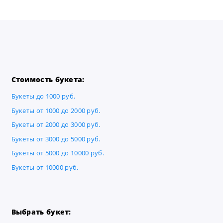
Стоимость букета:
Букеты до 1000 руб.
Букеты от 1000 до 2000 руб.
Букеты от 2000 до 3000 руб.
Букеты от 3000 до 5000 руб.
Букеты от 5000 до 10000 руб.
Букеты от 10000 руб.
Выбрать букет: