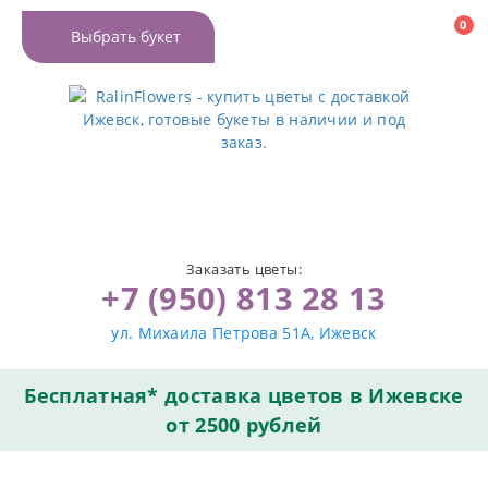
0
Выбрать букет
Заказать цветы:
+7 (950) 813 28 13
ул. Михаила Петрова 51А, Ижевск
Бесплатная* доставка цветов в Ижевске
от 2500 рублей