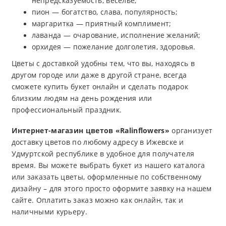
непредсказуемость, веселье;
пион — богатство, слава, популярность;
маргаритка — приятный комплимент;
лаванда — очарование, исполнение желаний;
орхидея — пожелание долголетия, здоровья.
Цветы с доставкой удобны тем, что вы, находясь в
другом городе или даже в другой стране, всегда
сможете купить букет онлайн и сделать подарок
близким людям на день рождения или
профессиональный праздник.
Интернет-магазин цветов «Ralinflowers»
организует
доставку цветов по любому адресу в Ижевске и
Удмуртской республике в удобное для получателя
время. Вы можете выбрать букет из нашего каталога
или заказать цветы, оформленные по собственному
дизайну – для этого просто оформите заявку на нашем
сайте. Оплатить заказ можно как онлайн, так и
наличными курьеру.