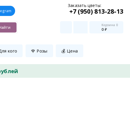
Заказать цветы:
+7 (950) 813-28-13
legram
Корзина
0
Найти
0 ₽
Для кого
🌹 Розы
💰 Цена
рублей