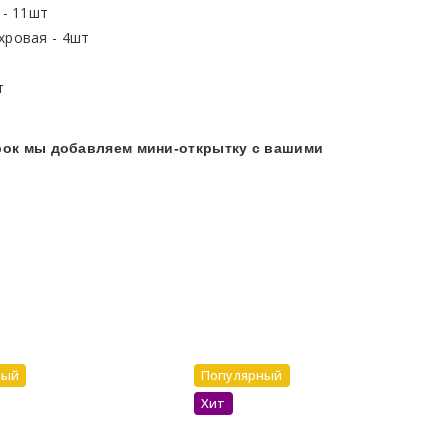
 - 11шт
хровая - 4шт
т
арок мы добавляем мини-открытку с вашими
ный
Популярный
Хит