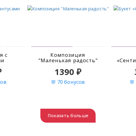
я с
Композиция
ми
"Маленькая радость"
«Сент
₽
1390 ₽
сов
🌸 70 бонусов
🌸
Показать больше