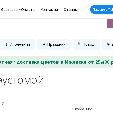
Доставка / Оплата
Контакты
Отзывы
Пишите в Te
🌷 Иполнение
🎄 Праздник
💐 Повод
💗 
атная* доставка цветов в Ижевске от 25ы00 
эустомой
В избранное