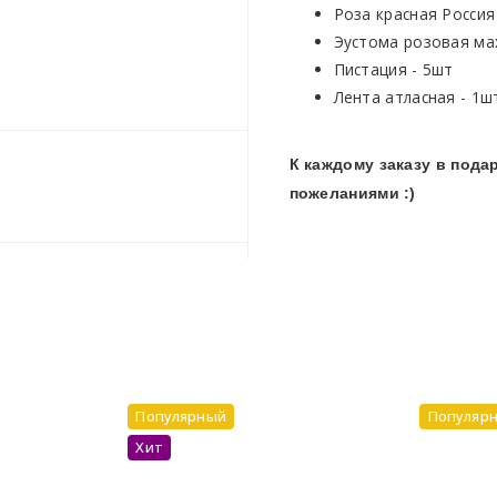
Роза красная Россия
Эустома розовая ма
Пистация - 5шт
Лента атласная - 1ш
К каждому заказу в под
пожеланиями :)
Популярный
Популяр
Хит