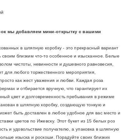
ий
арок мы добавляем мини-открытку с вашими
акованных в шляпную коробку - это прекрасный вариант
ть своим близким что-то особенное и изысканное. Белые
волом чистоты, невинности и душевного равновесия,
ет для любого торжественного мероприятия,
просто как жест уважения и любви.
Каждая роза
ермах и отбирается вручную, что гарантирует их
нный цвет и долговременность пребывания в режиме
упакован в шляпную коробку, создающую тонкую и
может быть доставлен в любое удобное для вас место и
ставки цветов по Ижевску.
Этот букет из 15 белых роз
сть и удовольствие получателю, а упаковка в шляпную
ольше изыска и роскоши. Порадуйте своих близких