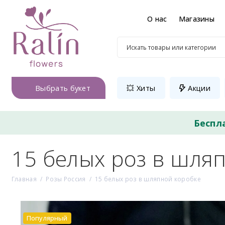
О нас
Магазины
Выбрать букет
💥 Хиты
Акции
Беспл
15 белых роз в шля
Главная
Розы Россия
15 белых роз в шляпной коробке
Популярный