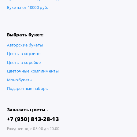
Букеты от 10000 руб.
Выбрать букет:
Авторские букеты
Цветы в корзине
Цветы в коробке
Цветочные комплименты
Монобукеты
Подарочные наборы
Заказать цветы -
+7 (950) 813-28-13
Ежедневно, с 08.00 до 20.00