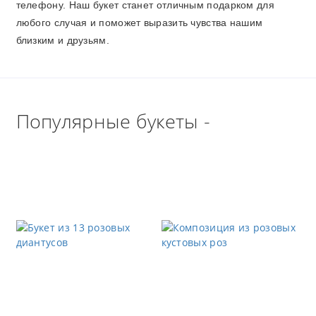
телефону. Наш букет станет отличным подарком для
любого случая и поможет выразить чувства нашим
близким и друзьям.
Популярные букеты -